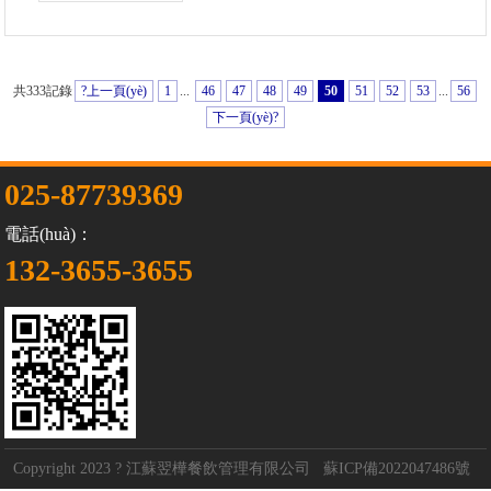
共333記錄
?上一頁(yè)
1
...
46
47
48
49
50
51
52
53
...
56
下一頁(yè)?
025-87739369
電話(huà)：
132-3655-3655
Copyright 2023 ? 江蘇翌樺餐飲管理有限公司
蘇ICP備2022047486號