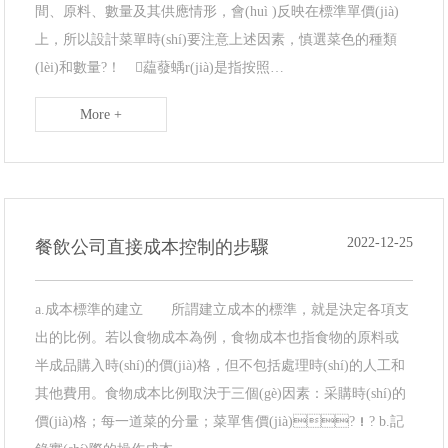
間、原料、數量及其供應情形，會(huì )反映在標準單價(jià)
上，所以設計菜單時(shí)要注意上述因素，慎選菜色的種類
(lèi)和數量?！ 藴蕟蝺r(jià)是指按照…
More +
2022-12-25
餐飲公司直接成本控制的步驟
a.成本標準的建立 所謂建立成本的標準，就是決定各項支
出的比例。若以食物成本為例，食物成本也指食物的原料或
半成品購入時(shí)的價(jià)格，但不包括處理時(shí)的人工和
其他費用。食物成本比例取決于三個(gè)因素：采購時(shí)的
價(jià)格；每一道菜的分量；菜單售價(jià)?！? b.記