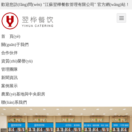
歡迎您訪(fǎng)問(wèn) "江蘇翌樺餐飲管理有限公司" 官方網(wǎng)站！
首 頁(yè)
關(guān)于我們
合作伙伴
資質(zhì)榮譽(yù)
管理團隊
新聞資訊
案例展示
農業(yè)基地與中央廚房
聯(lián)系我們