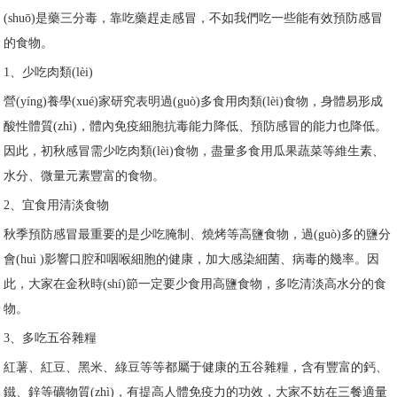
(shuō)是藥三分毒，靠吃藥趕走感冒，不如我們吃一些能有效預防感冒
的食物。
1、少吃肉類(lèi)
營(yíng)養學(xué)家研究表明過(guò)多食用肉類(lèi)食物，身體易形成
酸性體質(zhì)，體內免疫細胞抗毒能力降低、預防感冒的能力也降低。
因此，初秋感冒需少吃肉類(lèi)食物，盡量多食用瓜果蔬菜等維生素、
水分、微量元素豐富的食物。
2、宜食用清淡食物
秋季預防感冒最重要的是少吃腌制、燒烤等高鹽食物，過(guò)多的鹽分
會(huì )影響口腔和咽喉細胞的健康，加大感染細菌、病毒的幾率。因
此，大家在金秋時(shí)節一定要少食用高鹽食物，多吃清淡高水分的食
物。
3、多吃五谷雜糧
紅薯、紅豆、黑米、綠豆等等都屬于健康的五谷雜糧，含有豐富的鈣、
鐵、鋅等礦物質(zhì)，有提高人體免疫力的功效，大家不妨在三餐適量