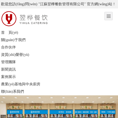
歡迎您訪(fǎng)問(wèn) "江蘇翌樺餐飲管理有限公司" 官方網(wǎng)站！
首 頁(yè)
關(guān)于我們
合作伙伴
資質(zhì)榮譽(yù)
管理團隊
新聞資訊
案例展示
農業(yè)基地與中央廚房
聯(lián)系我們