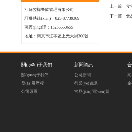
上一篇：
食
江蘇翌樺餐飲管理有限公司
下一篇：
食
訂餐熱線(xiàn)：025-87739369
蔣經(jīng)理：13236553655
地址：南京市江寧區上元大街300號
關(guān)于我們
新聞資訊
合
關(guān)于我們
公司新聞
高
發(fā)展歷程
行業(yè)資訊
企
公司愿景
常見(jiàn)問(wèn)題