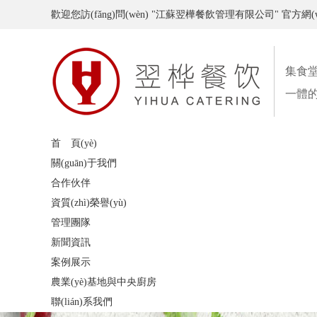
歡迎您訪(fǎng)問(wèn) "江蘇翌樺餐飲管理有限公司" 官方網(wǎn
集食堂承
一體的專
首 頁(yè)
關(guān)于我們
合作伙伴
資質(zhì)榮譽(yù)
管理團隊
新聞資訊
案例展示
農業(yè)基地與中央廚房
聯(lián)系我們