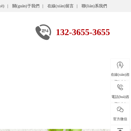
è)
|
關(guān)于我們
|
在線(xiàn)留言
|
聯(lián)系我們
132-3655-3655
在線(xiàn)咨
詢(xún)
電話(huà)咨
詢(xún)
官方微信