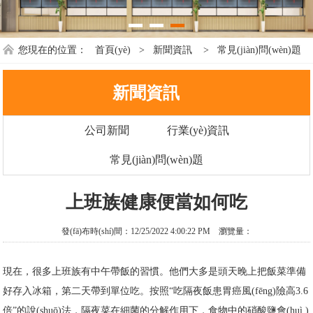
您現在的位置：
首頁(yè)
>
新聞資訊
>
常見(jiàn)問(wèn)題
新聞資訊
公司新聞
行業(yè)資訊
常見(jiàn)問(wèn)題
上班族健康便當如何吃
發(fā)布時(shí)間：12/25/2022 4:00:22 PM 瀏覽量：
現在，很多上班族有中午帶飯的習慣。他們大多是頭天晚上把飯菜準備
好存入冰箱，第二天帶到單位吃。按照“吃隔夜飯患胃癌風(fēng)險高3.6
倍”的說(shuō)法，隔夜菜在細菌的分解作用下，食物中的硝酸鹽會(huì )