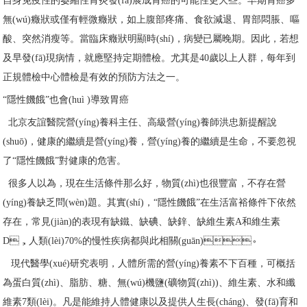
自身免疫性的萎縮性胃炎發(fā)展成胃癌的可能性更大些。早期胃癌多
無(wú)癥狀或僅有輕微癥狀，如上腹部疼痛、食欲減退、胃部悶脹、嘔
酸、突然消瘦等。當臨床癥狀明顯時(shí)，病變已屬晚期。因此，若想
及早發(fā)現病情，就應堅持定期體檢。尤其是40歲以上人群，每年到
正規體檢中心體檢是有效的預防方法之一。
“隱性饑餓”也會(huì )導致胃癌
北京友誼醫院營(yíng)養科主任、高級營(yíng)養師洪忠新提醒說
(shuō)，健康的繼續是營(yíng)養，營(yíng)養的繼續是生命，不要忽視
了“隱性饑餓”對健康的危害。
很多人以為，現在生活條件那么好，物質(zhì)也很豐富，不存在營
(yíng)養缺乏問(wèn)題。其實(shí)，“隱性饑餓”在生活富裕條件下依然
存在，常見(jiàn)的表現有缺鐵、缺碘、缺鋅、缺維生素A和維生素
D，人類(lèi)70%的慢性疾病都與此相關(guān)。
現代醫學(xué)研究表明，人體所需的營(yíng)養素不下百種，可概括
為蛋白質(zhì)、脂肪、糖、無(wú)機鹽(礦物質(zhì))、維生素、水和纖
維素7類(lèi)。凡是能維持人體健康以及提供人生長(cháng)、發(fā)育和