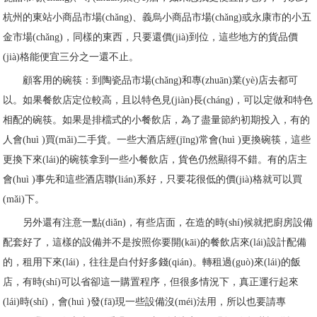
杭州的東站小商品市場(chǎng)、義烏小商品市場(chǎng)或永康市的小五
金市場(chǎng)，同樣的東西，只要還價(jià)到位，這些地方的貨品價
(jià)格能便宜三分之一還不止。
顧客用的碗筷：到陶瓷品市場(chǎng)和專(zhuān)業(yè)店去都可
以。如果餐飲店定位較高，且以特色見(jiàn)長(cháng)，可以定做和特色
相配的碗筷。如果是排檔式的小餐飲店，為了盡量節約初期投入，有的
人會(huì )買(mǎi)二手貨。一些大酒店經(jīng)常會(huì )更換碗筷，這些
更換下來(lái)的碗筷拿到一些小餐飲店，貨色仍然顯得不錯。有的店主
會(huì )事先和這些酒店聯(lián)系好，只要花很低的價(jià)格就可以買
(mǎi)下。
另外還有注意一點(diǎn)，有些店面，在造的時(shí)候就把廚房設備
配套好了，這樣的設備并不是按照你要開(kāi)的餐飲店來(lái)設計配備
的，租用下來(lái)，往往是白付好多錢(qián)。轉租過(guò)來(lái)的飯
店，有時(shí)可以省卻這一購置程序，但很多情況下，真正運行起來
(lái)時(shí)，會(huì )發(fā)現一些設備沒(méi)法用，所以也要請專