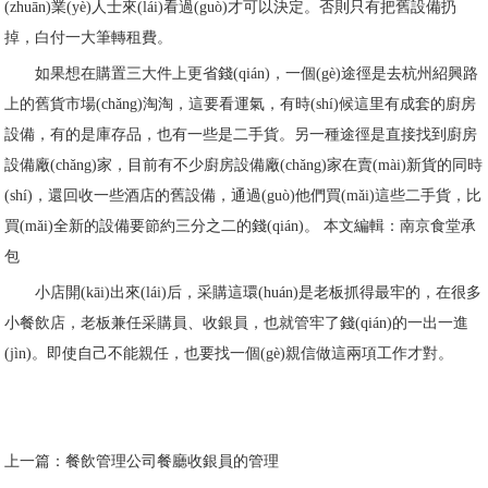
(zhuān)業(yè)人士來(lái)看過(guò)才可以決定。否則只有把舊設備扔
掉，白付一大筆轉租費。
如果想在購置三大件上更省錢(qián)，一個(gè)途徑是去杭州紹興路
上的舊貨市場(chǎng)淘淘，這要看運氣，有時(shí)候這里有成套的廚房
設備，有的是庫存品，也有一些是二手貨。另一種途徑是直接找到廚房
設備廠(chǎng)家，目前有不少廚房設備廠(chǎng)家在賣(mài)新貨的同時
(shí)，還回收一些酒店的舊設備，通過(guò)他們買(mǎi)這些二手貨，比
買(mǎi)全新的設備要節約三分之二的錢(qián)。 本文編輯：南京食堂承
包
小店開(kāi)出來(lái)后，采購這環(huán)是老板抓得最牢的，在很多
小餐飲店，老板兼任采購員、收銀員，也就管牢了錢(qián)的一出一進
(jìn)。即使自己不能親任，也要找一個(gè)親信做這兩項工作才對。
上一篇：
餐飲管理公司餐廳收銀員的管理