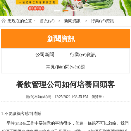
您現在的位置：
首頁(yè)
>
新聞資訊
>
行業(yè)資訊
新聞資訊
公司新聞
行業(yè)資訊
常見(jiàn)問(wèn)題
餐飲管理公司如何培養回頭客
發(fā)布時(shí)間：12/25/2022 1:33:55 PM 瀏覽量：
1.不要讓顧客感到遺憾
平時(shí)在工作中要注意的事情很多，但這一條絕不可以忽略。我們